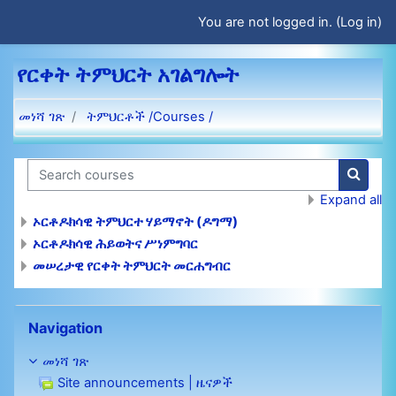
ወደ አብይ ነገሩ ይታለፍ
You are not logged in. (
Log in
)
የርቀት ትምህርት አገልግሎት
መነሻ ገጽ
ትምህርቶች /Courses /
Search courses
Search
Expand all
ኦርቶዶክሳዊ ትምህርተ ሃይማኖት (ዶግማ)
ኦርቶዶክሳዊ ሕይወትና ሥነምግባር
መሠረታዊ የርቀት ትምህርት መርሐግብር
ይታለፍ Navigation
Navigation
መነሻ ገጽ
Site announcements | ዜናዎች