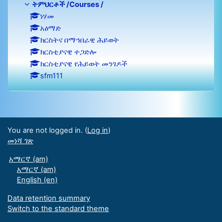
ትምህርቶች /Courses /
ነሃመ
አዕማድ
ክርስትና በማኅበራዊ ሕይወት
ክርስቲያናዊ ተጋድሎ
ክርስቲያናዊ የሕይወት መንገዶች
sfm111
You are not logged in. (
Log in
)
መነሻ ገጽ
አማርኛ ‎(am)‎
አማርኛ ‎(am)‎
English ‎(en)‎
Data retention summary
Switch to the standard theme