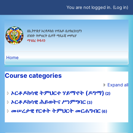
Skip to main content
You are not logged in. (
Log in
)
የርቀት ትምህርት አገልግሎት
Home
Course categories
Expand all
ኦርቶዶክሳዊ ትምህርተ ሃይማኖት (ዶግማ)
(2)
ኦርቶዶክሳዊ ሕይወትና ሥነምግባር
(3)
መሠረታዊ የርቀት ትምህርት መርሐግብር
(6)