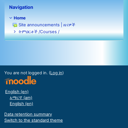
Skip Navigation
Navigation
Home
Site announcements | ዜናዎች
ትምህርቶች /Courses /
You are not logged in. (
Log in
)
English ‎(en)‎
አማርኛ ‎(am)‎
English ‎(en)‎
Data retention summary
Switch to the standard theme